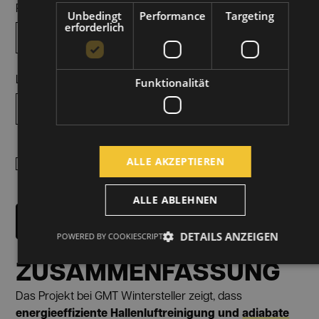
PLZ*
Ort*
Unbedingt
Performance
Targeting
erforderlich
Land*
Funktionalität
Ich stimme der Verarbeitung meiner Daten zum Zweck der
ALLE AKZEPTIEREN
Broschürenbereitstellung gemäß der Datenschutzerklärung
zu.
ALLE ABLEHNEN
DETAILS ANZEIGEN
POWERED BY COOKIESCRIPT
ZUSAMMENFASSUNG
Das Projekt bei GMT Wintersteller zeigt, dass
energieeffiziente Hallenluftreinigung und
adiabate