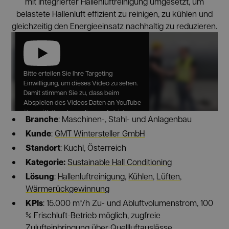
mit integrierter Hallenluftreinigung umgesetzt, um
belastete Hallenluft effizient zu reinigen, zu kühlen und
gleichzeitig den Energieeinsatz nachhaltig zu reduzieren.
Bitte erteilen Sie Ihre Targeting
Einwilligung, um dieses Video zu sehen.
Damit stimmen Sie zu, dass beim
Abspielen des Videos Daten an YouTube
übermittelt und von diesem Anbieter
Branche
: Maschinen-, Stahl- und Anlagenbau
erfasst werden.
Kunde
:
GMT Wintersteller GmbH
Standort
: Kuchl, Österreich
YOUTUBE
Kategorie:
Sustainable Hall Conditioning
Lösung
:
Hallenluftreinigung
,
Kühlen
,
Lüften
,
Wärmerückgewinnung
KPIs
: 15.000 m³/h Zu- und Abluftvolumenstrom, 100
% Frischluft-Betrieb möglich, zugfreie
Zulufteinbringung über Quellluftauslässe,