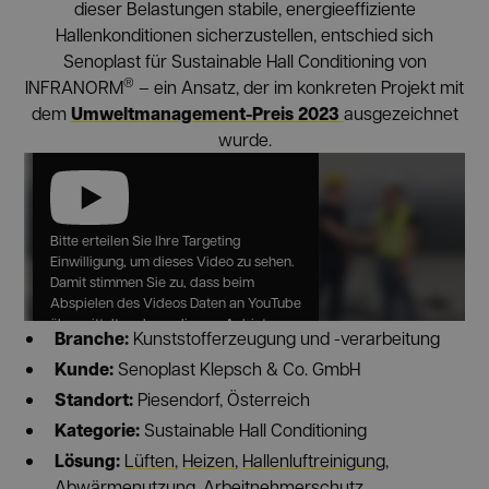
dieser Belastungen stabile, energieeffiziente
Hallenkonditionen sicherzustellen, entschied sich
Senoplast für Sustainable Hall Conditioning von
®
INFRANORM
– ein Ansatz, der im konkreten Projekt mit
Umweltmanagement-Preis 2023
dem
ausgezeichnet
wurde.
Bitte erteilen Sie Ihre Targeting
Einwilligung, um dieses Video zu sehen.
Damit stimmen Sie zu, dass beim
Abspielen des Videos Daten an YouTube
übermittelt und von diesem Anbieter
Branche:
Kunststofferzeugung und -verarbeitung
erfasst werden.
Kunde:
Senoplast Klepsch & Co. GmbH
Standort:
Piesendorf, Österreich
YOUTUBE
Kategorie:
Sustainable Hall Conditioning
Lösung:
Lüften
,
Heizen
,
Hallenluftreinigung
,
Abwärmenutzung
,
Arbeitnehmerschutz
,